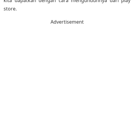
kita dapatkan dengan cara mengunduhnya dari play
store.
Advertisement