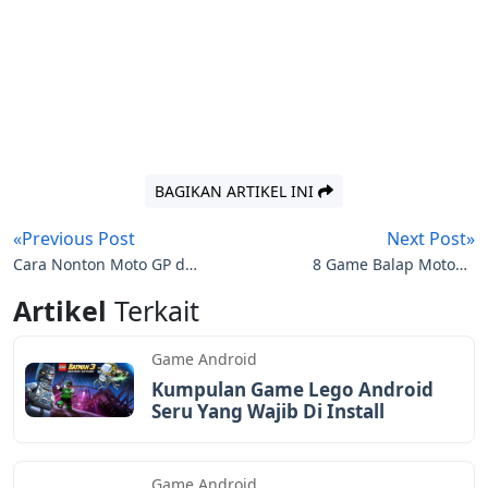
BAGIKAN ARTIKEL INI
«Previous Post
Next Post»
Cara Nonton Moto GP di
8 Game Balap MotoGP
Android Dengan Aplikasi
Android Offline dan
Artikel
Terkait
Live TV Streaming
Multiplayer
Game Android
Kumpulan Game Lego Android
Seru Yang Wajib Di Install
Game Android