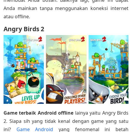
Anda mainkan tanpa menggunakan koneksi internet
atau offline.
Angry Birds 2
Game terbaik Android offline
lainya yaitu Angry Birds
2. Siapa sih yang tidak kenal dengan game yang satu
ini?
Game Android
yang fenomenal ini betah