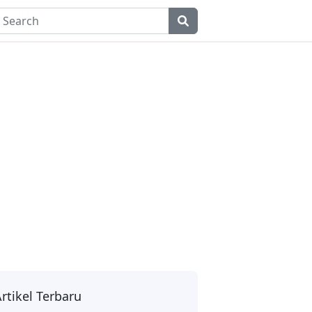
rtikel Terbaru