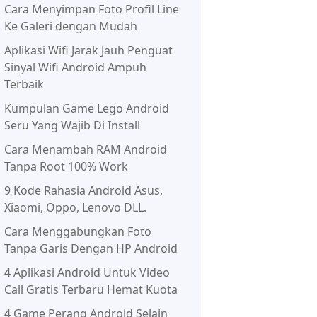
Cara Menyimpan Foto Profil Line
Ke Galeri dengan Mudah
Aplikasi Wifi Jarak Jauh Penguat
Sinyal Wifi Android Ampuh
Terbaik
Kumpulan Game Lego Android
Seru Yang Wajib Di Install
Cara Menambah RAM Android
Tanpa Root 100% Work
9 Kode Rahasia Android Asus,
Xiaomi, Oppo, Lenovo DLL.
Cara Menggabungkan Foto
Tanpa Garis Dengan HP Android
4 Aplikasi Android Untuk Video
Call Gratis Terbaru Hemat Kuota
4 Game Perang Android Selain