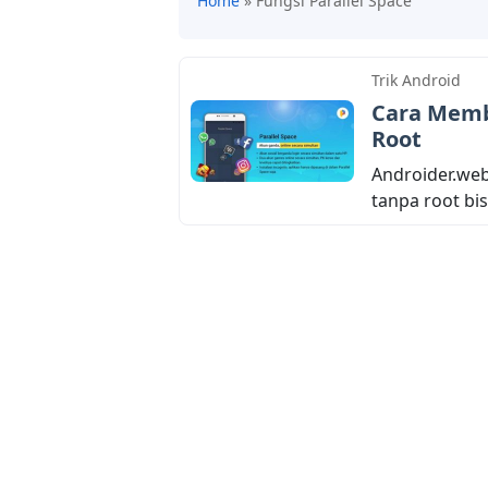
Home
»
Fungsi Parallel Space
Trik Android
Cara Memb
Root
Androider.web
tanpa root bi