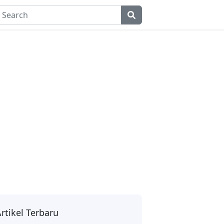
rtikel Terbaru