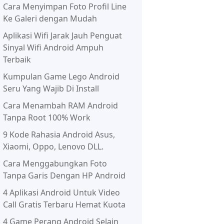
Cara Menyimpan Foto Profil Line
Ke Galeri dengan Mudah
Aplikasi Wifi Jarak Jauh Penguat
Sinyal Wifi Android Ampuh
Terbaik
Kumpulan Game Lego Android
Seru Yang Wajib Di Install
Cara Menambah RAM Android
Tanpa Root 100% Work
9 Kode Rahasia Android Asus,
Xiaomi, Oppo, Lenovo DLL.
Cara Menggabungkan Foto
Tanpa Garis Dengan HP Android
4 Aplikasi Android Untuk Video
Call Gratis Terbaru Hemat Kuota
4 Game Perang Android Selain