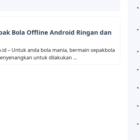
ak Bola Offline Android Ringan dan
.id – Untuk anda bola mania, bermain sepakbola
enyenangkan untuk dilakukan ...