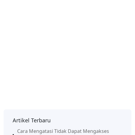
Artikel Terbaru
Cara Mengatasi Tidak Dapat Mengakses