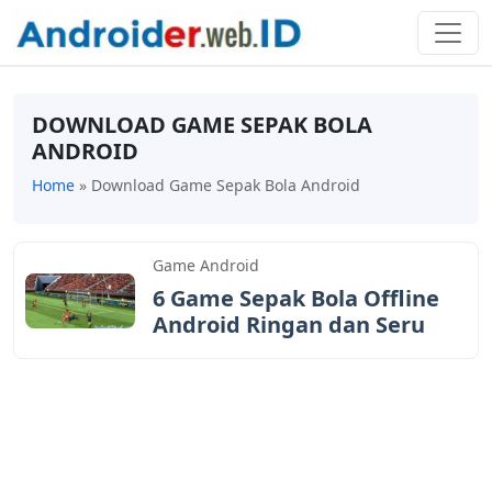
DOWNLOAD GAME SEPAK BOLA
ANDROID
Home
»
Download Game Sepak Bola Android
Game Android
6 Game Sepak Bola Offline
Android Ringan dan Seru