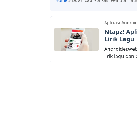
Home
»
Download Aplikasi Pemutar Mu
Aplikasi Androi
Ntapz! Apl
Lirik Lagu
Androider.web
lirik lagu dan 