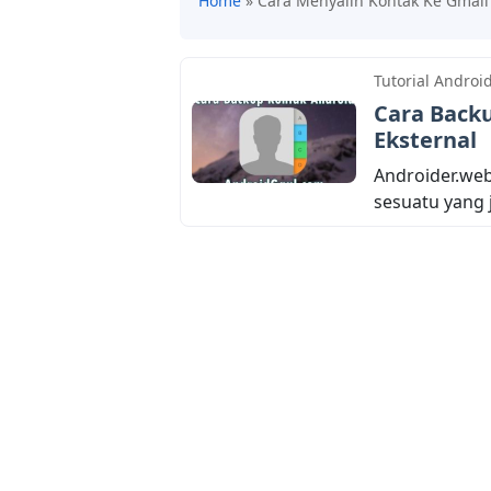
Home
»
Cara Menyalin Kontak Ke Gmail
Tutorial Androi
Cara Back
Eksternal
Androider.we
sesuatu yang 