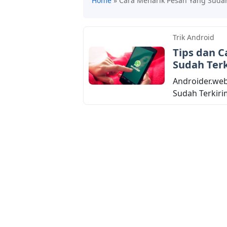
Home
»
Cara Menarik Pesan Yang Suda
Trik Android
Tips dan 
Sudah Ter
Androider.web
Sudah Terkirim