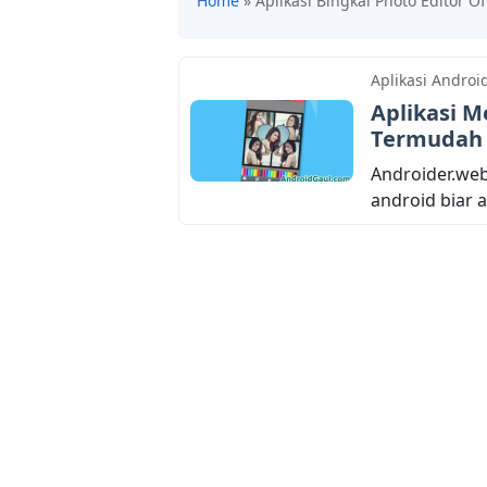
Home
»
Aplikasi Bingkai Photo Editor Of
Aplikasi Androi
Aplikasi M
Termudah
Androider.web
android biar ad