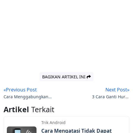
BAGIKAN ARTIKEL INI
«Previous Post
Next Post»
Cara Menggabungkan
3 Cara Ganti Huruf
Banyak Foto Jadi 1 Pakai
Android Dengan Aplikasi
Artikel
Terkait
Aplikasi Android
Font Terbaik
Trik Android
Cara Mengatasi Tidak Dapat